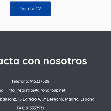
Deja tu CV
acta con nosotros
Teléfono: 915337528
ail: info_registro@airongroup.net
lbansanz, 15 Edificio A, 3º Derecha, Madrid, España
FAX: 915337931