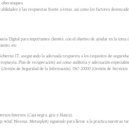
s ciberataques
rabilidades y las respuestas frente a éstas, así como los factores desencade
ncia Digital para importantes clientes, con el objetivo de ayudar en la toma 
iento, etc.
bierno IT, asegurando la adecuada respuesta a los requisitos de seguridad 
 respuesta, Plan de recuperación) así como auditoría y adecuación especia
(Gestión de Seguridad de la Información), ISO 20000 (Gestión de Servicios 
ernos/internos (Caja negra, gris y blanca).
p, w3af, Nessus, Metasploit) siguiendo para llevar a la práctica nuestr