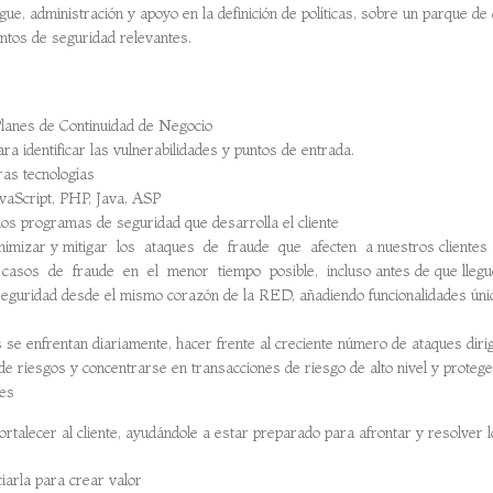
gue, administración y apoyo en la definición de políticas, sobre un parque de 
entos de seguridad relevantes.
Planes de Continuidad de Negocio
ra identificar las vulnerabilidades y puntos de entrada.
ras tecnologías
aScript, PHP, Java, ASP
 los programas de seguridad que desarrolla el cliente
minimizar y mitigar los ataques de fraude que afecten a nuestros clientes
e casos de fraude en el menor tiempo posible, incluso antes de que lleguen
 seguridad desde el mismo corazón de la RED, añadiendo funcionalidades ún
s se enfrentan diariamente, hacer frente al creciente número de ataques diri
 de riesgos y concentrarse en transacciones de riesgo de alto nivel y proteg
tes
rtalecer al cliente, ayudándole a estar preparado para afrontar y resolver 
ciarla para crear valor