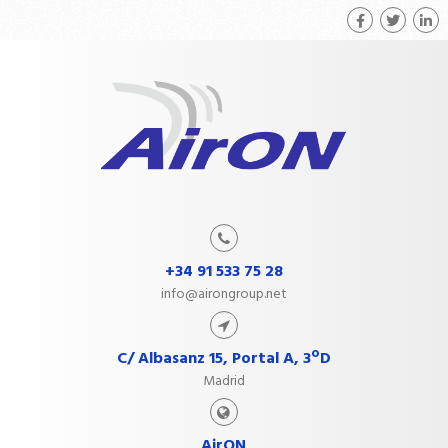
+34 91 533 75 28
info@airongroup.net
C/ Albasanz 15, Portal A, 3ºD
Madrid
AirON